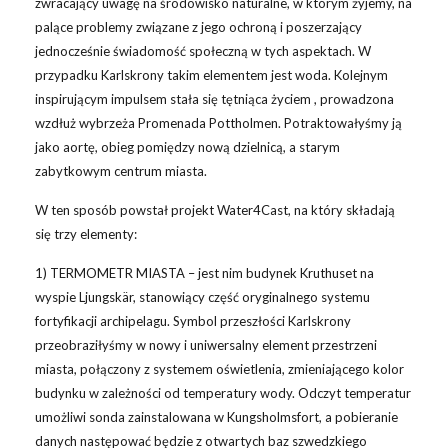
zwracający uwagę na środowisko naturalne, w którym żyjemy, na
palące problemy związane z jego ochroną i poszerzający
jednocześnie świadomość społeczną w tych aspektach. W
przypadku Karlskrony takim elementem jest woda. Kolejnym
inspirującym impulsem stała się tętniąca życiem , prowadzona
wzdłuż wybrzeża Promenada Pottholmen. Potraktowałyśmy ją
jako aortę, obieg pomiędzy nową dzielnicą, a starym
zabytkowym centrum miasta.
W ten sposób powstał projekt Water4Cast, na który s
kładają
się trzy elementy:
1) TERMOMETR MIASTA – jest nim budynek Kruthuset na
wyspie Ljungskär, stanowiący część oryginalnego systemu
fortyfikacji archipelagu. Symbol przeszłości Karlskrony
przeobraziłyśmy w nowy i uniwersalny element przestrzeni
miasta, połączony z systemem oświetlenia, zmieniającego kolor
budynku w zależności od temperatury wody. Odczyt temperatur
umożliwi sonda zainstalowana w Kungsholmsfort, a pobieranie
danych następować będzie z otwartych baz szwedzkiego