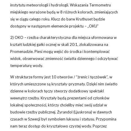
instytutu meteorologii i hydrologii. Wskazania Termometru
miejskiego wyrażone będą w 8 różnych kolorach, zmieniających
się w ciągu całego roku. Klucz do barw Kruthuset będzie
dostępny w następnym elemencie projektu – „OKU”
2) OKO – rzeźba charakterystyczna dla miejsca uformowana w
kształt ludzkiej gałki ocznej w skali 20:1, zlokalizowana na
Promenadzie. Piesi mogą wejść do środka i kontemplować
widok, obserwować zmienność światła dziennego i odczytywać
temperaturę wody.
W strukturze formy jest 10 otworów / “źrenic i tęczówek”, w
których umieszczone są kryształy-pryzmaty. Dzięki nim światło
dzienne w kolorach tęczy stworzy dodatkowy spektakl
wewnątrz rzeźby. Kryształy będą prezentami od członków
lokalnej społeczności, którzy chcieliby mieć swój udział w
budowie rzeźby publicznej. Żyrandol (Ljuskrona) w dawnych
czasach w Szwecji był symbolem luksusu i statusu. Przypomina
nam teraz dostęp do kryształowo czystej wody. Poprzez